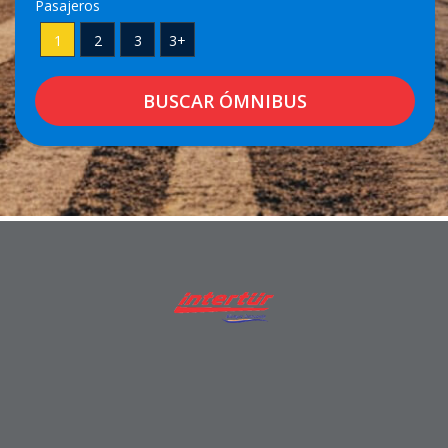
Pasajeros
1
2
3
3+